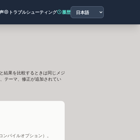
Language
声
トラブルシューティング
履歴
English
|
日本語
|
Français
|
Русск
x）。他者と結果を比較するときは同じメジ
ど）、テーマ、修正が追加されてい
.2のコンパイルオプション）。