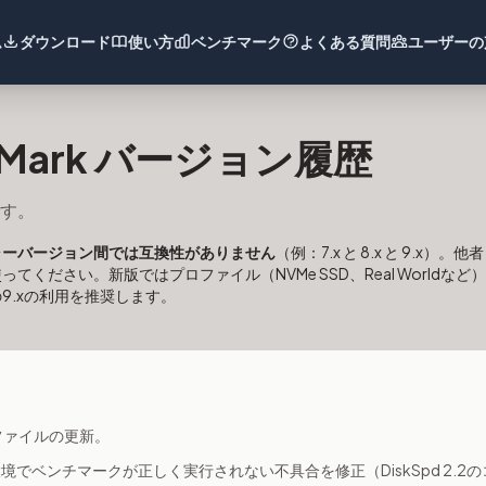
ム
ダウンロード
使い方
ベンチマーク
よくある質問
ユーザーの
iskMark バージョン履歴
す。
ャーバージョン間では互換性がありません
（例：7.x と 8.x と 9.
てください。新版ではプロファイル（NVMe SSD、Real Worldな
新の9.xの利用を推奨します。
 言語ファイルの更新。
 – 一部環境でベンチマークが正しく実行されない不具合を修正（DiskSpd 2