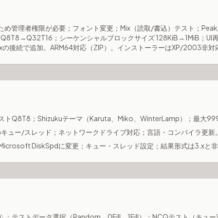
– 性能のため管理者権限が必要；フォント変更；Mix（読取/書込）テスト；Peak/R
T8→Q32T16；シーケンシャルブロックサイズ 128KiB→1MiB；UI
マは7.0.xの後続で追加。ARM64対応（ZIP）。インストーラーはXP/2003非
Q8T8；Shizukuテーマ（Karuta、Miko、WinterLamp）；最大999
トのキュー/スレッド；ネットワークドライブ対応；言語・コンパイラ更新
icrosoft DiskSpdに変更；キュー・スレッド設定；結果形式は3.xと
；テストデータ選択（Random、0Fill、1Fill）；NCQテスト（キュ