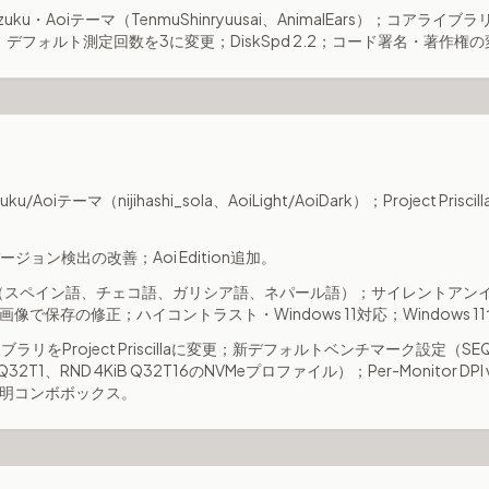
Shizuku・Aoiテーマ（TenmuShinryuusai、AnimalEars）；コアライブラリ更
イル；デフォルト測定回数を3に変更；DiskSpd 2.2；コード署名・著作権
hizuku/Aoiテーマ（nijihashi_sola、AoiLight/AoiDark）；Project 
。
OSバージョン検出の改善；Aoi Edition追加。
新（スペイン語、チェコ語、ガリシア語、ネパール語）；サイレントアン
で保存の修正；ハイコントラスト・Windows 11対応；Windows 11
UIライブラリをProject Priscillaに変更；新デフォルトベンチマーク設定（SEQ 1
iB Q32T1、RND 4KiB Q32T16のNVMeプロファイル）；Per-Monitor DP
明コンボボックス。