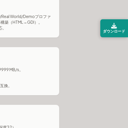
eal World/Demoプロファ
再構築（HTML→GDI）。
対応。
ダウンロード
999 MB/s。
。
非互換。
ー深度32）。