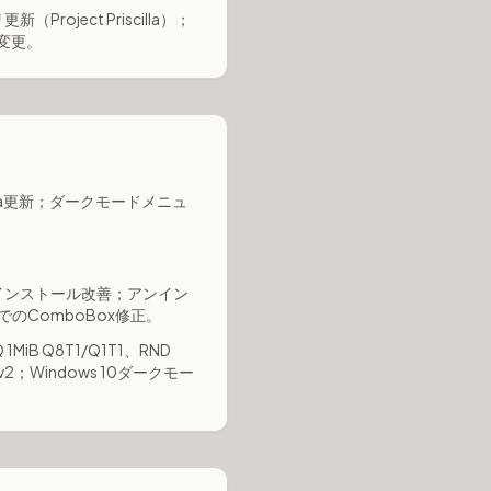
新（Project Priscilla）；
の変更。
Priscilla更新；ダークモードメニュ
インストール改善；アンイン
でのComboBox修正。
MiB Q8T1/Q1T1、RND
I v2；Windows 10ダークモー