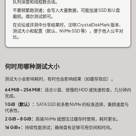
队列深度和线程数合适。
不要频繁跑测速；会写入大量数据，可能加速 SSD 和 U 盘
磨损。偶尔测试即可。
在论坛或评测中分享结果时，注明 CrystalDiskMark 版本、
测试大小和配置（默认、NVMe SSD 等），便于他人公平对
比。
何时用哪种测试大小
测试大小会影响耗时，有时也会影响结果（如缓存效应）。
64 MiB – 256 MiB：
适合 U 盘、很慢的 HDD 或快速检查，几分钟内
完成。
1 GiB（默认）：
SATA SSD 和多数 NVMe 的标准选择，兼顾速度与
代表性。
2 GiB – 8 GiB：
高端 NVMe 或想压过缓存时使用，耗时更长。
16 GiB+：
持续性能测试；确保盘有足够可用空间和时间。