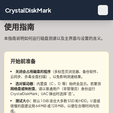
CrystalDiskMark
使用指南
本指南说明如何运行磁盘测速以及主界面与设置的含义。
开始前准备
关闭会占用磁盘的程序
（多标签页浏览器、备份软件、
云同步、杀毒全盘扫描），以免影响测速结果。
选对驱动器：
内置盘（C:、D: 等）始终会显示。若要测
网络盘或映射盘
，请以普通用户（非管理员）身份运行
CrystalDiskMark；UAC 弹出时选择“否”。
测试大小：
默认 1 GiB 适合大多数 SSD 和 HDD。U 盘或
很慢的盘建议用 64 MiB 或 128 MiB，以便在合理时间内完
成。