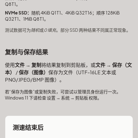
Q8T1。
NVMe SSD：
随机 4KiB Q1T1、4KiB Q32T16；顺序 128KiB
Q32T1、1MiB Q8T1。
测试数据可为
随机
或
0 填充
。部分 SSD 两种结果不同属正常现象。
复制与保存结果
使用
文件 → 复制
将结果复制到剪贴板，或
文件 → 保存（文
本）
/
保存（图像）
保存为文件（UTF-16LE 文本或
PNG/JPEG/BMP 图像）。
若“保存为图像”或复制失败，可尝试以管理员身份运行一次。
Windows 11 下请检查 设置 → 系统 → 剪贴板 权限。
测速结束后