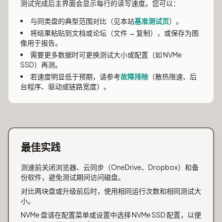
测试完成后主界面会显示每行的读写速度。您可以：
与同类盘的典型范围对比（见本站
基准测试页
）。
将结果粘贴到文档或论坛（文件 → 复制），或保存为图
像用于报告。
需要更多数据时可更换测试大小或配置（如 NVMe
SSD）再测。
若速度明显低于预期，请参考
故障排除
（散热限速、后
台程序、驱动或链路宽度）。
最佳实践
测速前关闭浏览器、云同步（OneDrive、Dropbox）和备
份软件，避免测试期间访问磁盘。
对比两块盘或升级前后时，使用相同运行次数和相同测试大
小。
NVMe 盘请在配置菜单或设置中选择 NVMe SSD 配置，以便