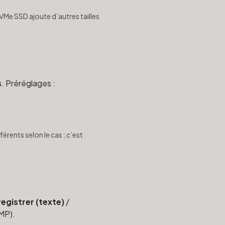
VMe SSD ajoute d’autres tailles
s
. Préréglages :
férents selon le cas ; c’est
registrer (texte)
/
MP).