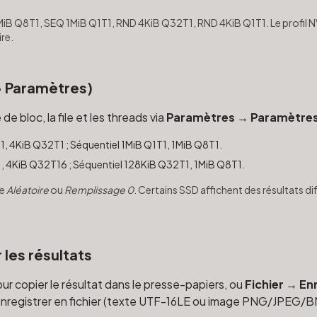
 1MiB Q8T1, SEQ 1MiB Q1T1, RND 4KiB Q32T1, RND 4KiB Q1T1. Le profil N
re.
> Paramètres)
 de bloc, la file et les threads via
Paramètres → Paramètre
1, 4KiB Q32T1 ; Séquentiel 1MiB Q1T1, 1MiB Q8T1.
1, 4KiB Q32T16 ; Séquentiel 128KiB Q32T1, 1MiB Q8T1.
re
Aléatoire
ou
Remplissage 0
. Certains SSD affichent des résultats dif
 les résultats
ur copier le résultat dans le presse-papiers, ou
Fichier → En
nregistrer en fichier (texte UTF-16LE ou image PNG/JPEG/B