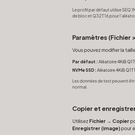
Le profil par défaut utilise SEQ
de bloc et Q32T16 pour l’aléatoi
Paramètres (Fichier 
Vous pouvez modifier la taille
Par défaut :
Aléatoire 4KiB Q1T
NVMe SSD :
Aléatoire 4KiB Q1T
Les données de test peuvent êt
normal.
Copier et enregistrer
Utilisez
Fichier → Copier
po
Enregistrer (image)
pour e