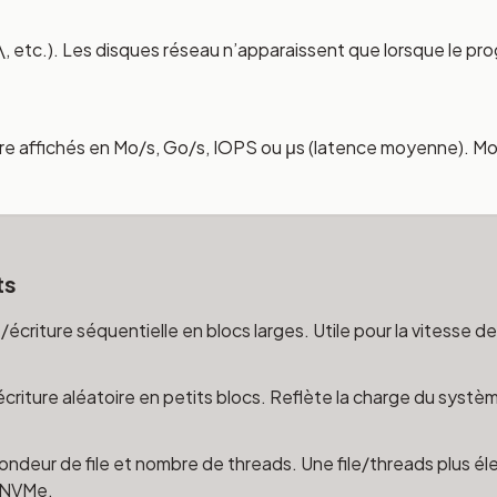
:\, etc.). Les disques réseau n’apparaissent que lorsque le p
re affichés en Mo/s, Go/s, IOPS ou μs (latence moyenne). M
ts
écriture séquentielle en blocs larges. Utile pour la vitesse de
criture aléatoire en petits blocs. Reflète la charge du systèm
ondeur de file et nombre de threads. Une file/threads plus é
D NVMe.