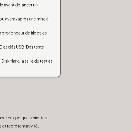
de avant de lancer un
 ou avant/après une mise à
 profondeur de file et les
D et clés USB. Des tests
iskMark, la taille du test et
inent en quelques minutes.
 et représentativité.