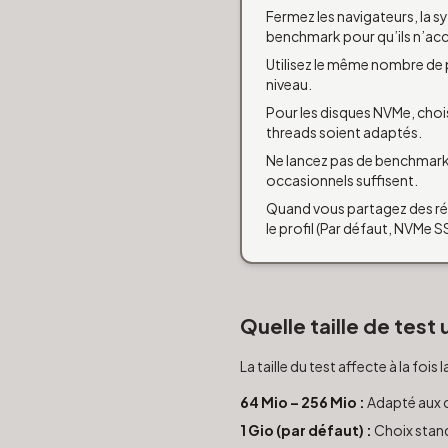
Fermez les navigateurs, la s
benchmark pour qu’ils n’acc
Utilisez le même nombre de 
niveau.
Pour les disques NVMe, chois
threads soient adaptés.
Ne lancez pas de benchmarks 
occasionnels suffisent.
Quand vous partagez des résu
le profil (Par défaut, NVMe 
Quelle taille de test u
La taille du test affecte à la fois 
64 Mio – 256 Mio :
Adapté aux c
1 Gio (par défaut) :
Choix stand