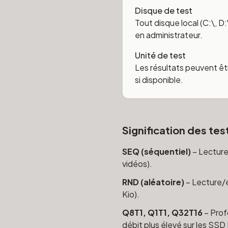
Disque de test
Tout disque local (C:\, D
en administrateur.
Unité de test
Les résultats peuvent êt
si disponible.
Signification des tes
SEQ (séquentiel)
– Lecture/
vidéos).
RND (aléatoire)
– Lecture/é
Kio).
Q8T1, Q1T1, Q32T16
– Prof
débit plus élevé sur les SS