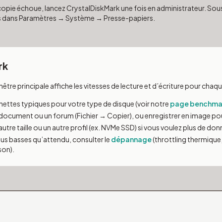
a copie échoue, lancez CrystalDiskMark une fois en administrateur. Sous
rs dans Paramètres → Système → Presse-papiers.
rk
enêtre principale affiche les vitesses de lecture et d’écriture pour chaq
ettes typiques pour votre type de disque (voir notre
page benchma
n document ou un forum (Fichier → Copier), ou enregistrer en image po
autre taille ou un autre profil (ex. NVMe SSD) si vous voulez plus de do
plus basses qu’attendu, consulter le
dépannage
(throttling thermique,
son).