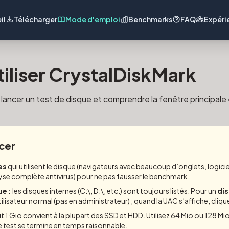
il
Télécharger
Mode d'emploi
Benchmarks
FAQ
Expéri
liser CrystalDiskMark
ancer un test de disque et comprendre la fenêtre principale 
cer
es
qui utilisent le disque (navigateurs avec beaucoup d’onglets, logici
yse complète antivirus) pour ne pas fausser le benchmark.
ue :
les disques internes (C:\, D:\, etc.) sont toujours listés. Pour un
di
lisateur normal (pas en administrateur) ; quand la UAC s’affiche, cliqu
t 1 Gio convient à la plupart des SSD et HDD. Utilisez 64 Mio ou 128 Mi
le test se termine en temps raisonnable.