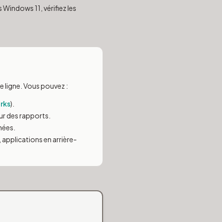
 Windows 11, vérifiez les
ue ligne. Vous pouvez :
rks
).
ur des rapports.
nnées.
 applications en arrière-