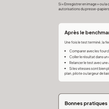
Si « Enregistrer en image » ou l
autorisations du presse-papie
Après le benchma
Une fois le test terminé, la f
Comparer avec les fourch
Coller le résultat dans u
Relancer le test avec une 
Si les vitesses sont bien 
plan, pilote ou largeur de liai
Bonnes pratiques