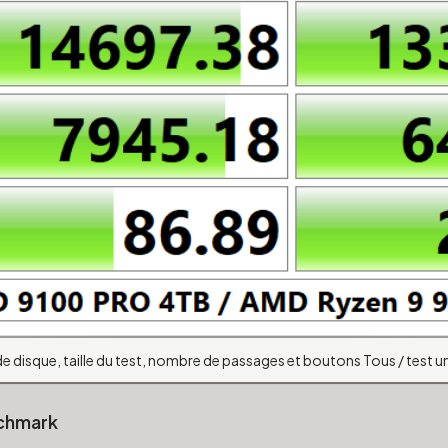
 de disque, taille du test, nombre de passages et boutons Tous / test u
chmark