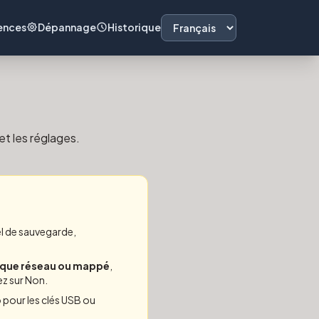
Language
ences
Dépannage
Historique
English
|
日本語
|
Français
|
Русск
et les réglages.
el de sauvegarde,
sque réseau ou mappé
,
ez sur Non.
o pour les clés USB ou