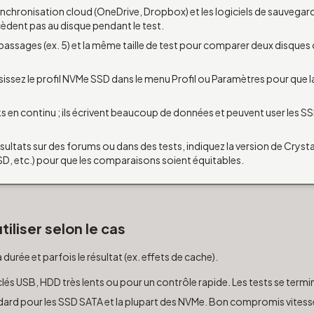
ynchronisation cloud (OneDrive, Dropbox) et les logiciels de sauvegar
èdent pas au disque pendant le test.
passages (ex. 5) et la même taille de test pour comparer deux disques
issez le profil NVMe SSD dans le menu Profil ou Paramètres pour que la
en continu ; ils écrivent beaucoup de données et peuvent user les SS
ltats sur des forums ou dans des tests, indiquez la version de CrystalD
SSD, etc.) pour que les comparaisons soient équitables.
tiliser selon le cas
la durée et parfois le résultat (ex. effets de cache).
lés USB, HDD très lents ou pour un contrôle rapide. Les tests se term
ard pour les SSD SATA et la plupart des NVMe. Bon compromis vitesse