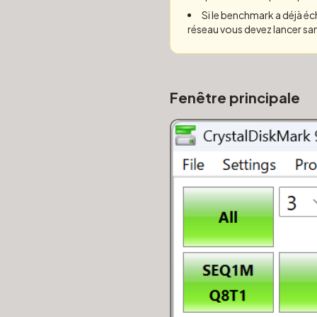
Si le benchmark a déjà é
réseau vous devez lancer sa
Fenêtre principale