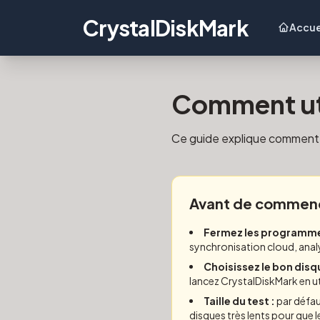
CrystalDiskMark
Accue
Comment uti
Ce guide explique comment l
Avant de commen
Fermez les programm
synchronisation cloud, anal
Choisissez le bon disq
lancez CrystalDiskMark en uti
Taille du test :
par défau
disques très lents pour que 