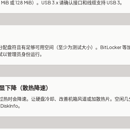
B 或 128 MiB）。USB 3.x 请确认接口和线缆支持 USB 3。
配盘符且有足够可用空间（至少为测试大小）。BitLocker 
试以管理员身份运行。
显下降（散热降速）
 SSD 过热时会降速。让硬盘冷却、改善机箱风道或加散热片。空
iskInfo。