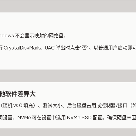
dows 不会显示映射的网络盘。
rystalDiskMark。UAC 弹出时点击“否”。以普通用户启动
他软件差异大
机 vs 0 填充）、测试大小、后台磁盘占用或控制器/接口（如 NV
置。NVMe 可在设置中选用 NVMe SSD 配置。确保硬盘未