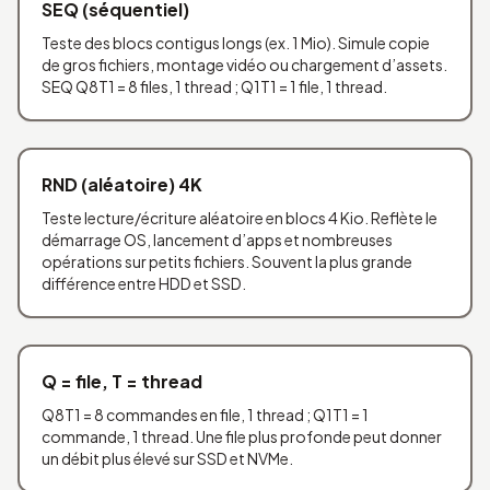
SEQ (séquentiel)
Teste des blocs contigus longs (ex. 1 Mio). Simule copie
de gros fichiers, montage vidéo ou chargement d’assets.
SEQ Q8T1 = 8 files, 1 thread ; Q1T1 = 1 file, 1 thread.
RND (aléatoire) 4K
Teste lecture/écriture aléatoire en blocs 4 Kio. Reflète le
démarrage OS, lancement d’apps et nombreuses
opérations sur petits fichiers. Souvent la plus grande
différence entre HDD et SSD.
Q = file, T = thread
Q8T1 = 8 commandes en file, 1 thread ; Q1T1 = 1
commande, 1 thread. Une file plus profonde peut donner
un débit plus élevé sur SSD et NVMe.