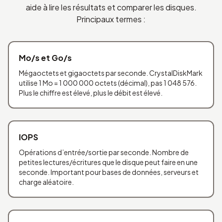
aide à lire les résultats et comparer les disques.
Principaux termes :
Mo/s et Go/s
Mégaoctets et gigaoctets par seconde. CrystalDiskMark
utilise 1 Mo = 1 000 000 octets (décimal), pas 1 048 576.
Plus le chiffre est élevé, plus le débit est élevé.
IOPS
Opérations d’entrée/sortie par seconde. Nombre de
petites lectures/écritures que le disque peut faire en une
seconde. Important pour bases de données, serveurs et
charge aléatoire.