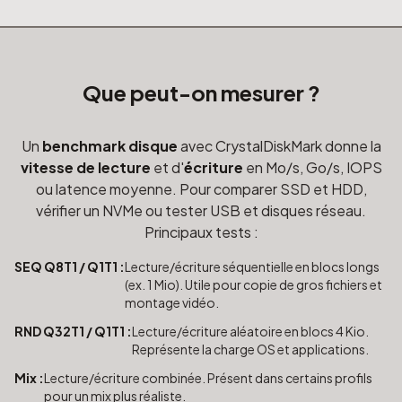
Que peut-on mesurer ?
Un
benchmark disque
avec CrystalDiskMark donne la
vitesse de lecture
et d'
écriture
en Mo/s, Go/s, IOPS
ou latence moyenne. Pour comparer SSD et HDD,
vérifier un NVMe ou tester USB et disques réseau.
Principaux tests :
SEQ Q8T1 / Q1T1 :
Lecture/écriture séquentielle en blocs longs
(ex. 1 Mio). Utile pour copie de gros fichiers et
montage vidéo.
RND Q32T1 / Q1T1 :
Lecture/écriture aléatoire en blocs 4 Kio.
Représente la charge OS et applications.
Mix :
Lecture/écriture combinée. Présent dans certains profils
pour un mix plus réaliste.