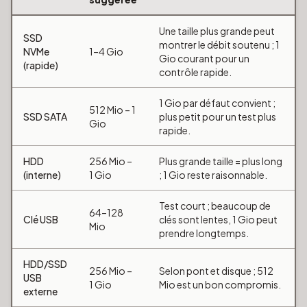
Une taille plus grande peut
SSD
montrer le débit soutenu ; 1
NVMe
1–4 Gio
Gio courant pour un
(rapide)
contrôle rapide.
1 Gio par défaut convient ;
512 Mio – 1
SSD SATA
plus petit pour un test plus
Gio
rapide.
HDD
256 Mio –
Plus grande taille = plus long
(interne)
1 Gio
; 1 Gio reste raisonnable.
Test court ; beaucoup de
64–128
Clé USB
clés sont lentes, 1 Gio peut
Mio
prendre longtemps.
HDD/SSD
256 Mio –
Selon pont et disque ; 512
USB
1 Gio
Mio est un bon compromis.
externe