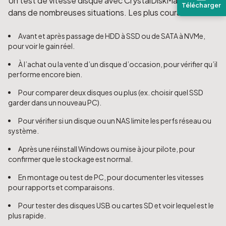
Un test de vitesse disque avec CrystalDiskMark est utile
Télécharger
dans de nombreuses situations. Les plus courantes :
Avant et après passage de HDD à SSD ou de SATA à NVMe,
pour voir le gain réel.
À l’achat ou la vente d’un disque d’occasion, pour vérifier qu’il
performe encore bien.
Pour comparer deux disques ou plus (ex. choisir quel SSD
garder dans un nouveau PC).
Pour vérifier si un disque ou un NAS limite les perfs réseau ou
système.
Après une réinstall Windows ou mise à jour pilote, pour
confirmer que le stockage est normal.
En montage ou test de PC, pour documenter les vitesses
pour rapports et comparaisons.
Pour tester des disques USB ou cartes SD et voir lequel est le
plus rapide.