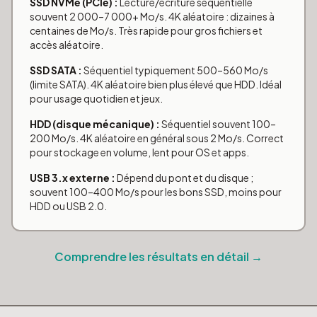
SSD NVMe (PCIe) :
Lecture/écriture séquentielle
souvent 2 000–7 000+ Mo/s. 4K aléatoire : dizaines à
centaines de Mo/s. Très rapide pour gros fichiers et
accès aléatoire.
SSD SATA :
Séquentiel typiquement 500–560 Mo/s
(limite SATA). 4K aléatoire bien plus élevé que HDD. Idéal
pour usage quotidien et jeux.
HDD (disque mécanique) :
Séquentiel souvent 100–
200 Mo/s. 4K aléatoire en général sous 2 Mo/s. Correct
pour stockage en volume, lent pour OS et apps.
USB 3.x externe :
Dépend du pont et du disque ;
souvent 100–400 Mo/s pour les bons SSD, moins pour
HDD ou USB 2.0.
Comprendre les résultats en détail →