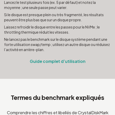
Lancez le test plusieurs fois (ex. 5 par défaut) et notez la
moyenne ; une seule passe peut varier.
Si le disque est presque plein ou très fragmenté, les résultats
peuvent être plus bas que sur un disque propre.
Laissez refroidir le disque entre les passes pour le NVMe ; le
throttling thermique réduit les vitesses.
Ne lancez pas le benchmark sur le disque système pendant une
forte utilisation swap/temp ; utilisez un autre disque ou réduisez
l’activité en arrière-plan.
Guide complet d’utilisation
Termes du benchmark expliqués
Comprendre les chiffres et libellés de CrystalDiskMark