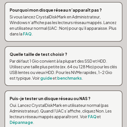
Pourquoi mon disque réseau n’apparaît pas ?
Si vous lancez CrystalDiskMark en Administrateur,
Windows n’affiche pas les lecteurs réseau mappés. Lancez
en utilisateur normal (UAC : Non) pour qu’il apparaisse. Plus
dans la
FAQ
.
Quelle taille de test choisir ?
Par défaut 1 Gio convient à la plupart des SSD et HDD.
Utilisez une taille plus petite (ex. 64 ou 128 Mio) pour les clés
USB lentes ou vieux HDD. Pour les NVMe rapides, 1–2 Gio
est typique. Voir
guide
et
benchmarks
.
Puis-je tester un disque réseau ou NAS ?
Oui. Lancez CrystalDiskMark en utilisateur normal (pas
Administrateur). Quand l’UAC s’affiche, cliquez Non. Les
lecteurs réseau mappés apparaîtront. Voir
FAQ
et
Dépannage
.